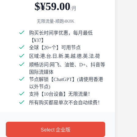
$¥59.00
/月
无限流量-顺跑4K8K
购买长时间享优惠，每月最低
【¥37】
全球【20+个】可用节点
区域:港.台.日.新.美.越.德.英.法.荷
顺畅访问:网飞、油管、D+、抖音等
国际流媒体
节点解锁【ChatGPT】(请使用香港
以外节点)
支持【10台设备】无限流量！
所有购买都是单次不会自动续费！
Select 企业版