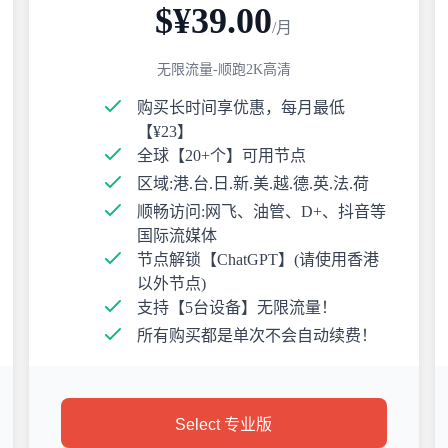
$¥39.00
/月
无限流量-顺跑2K高清
购买长时间享优惠，每月最低
【¥23】
全球【20+个】可用节点
区域:港.台.日.新.美.越.德.英.法.荷
顺畅访问:网飞、油管、D+、抖音等
国际流媒体
节点解锁【ChatGPT】(请使用香港
以外节点)
支持【5台设备】无限流量！
所有购买都是单次不会自动续费！
Select 专业版