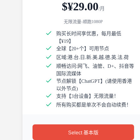
$¥29.00
/月
无限流量-顺跑1080P
购买长时间享优惠，每月最低
【¥19】
全球【20+个】可用节点
区域:港.台.日.新.美.越.德.英.法.荷
顺畅访问:网飞、油管、D+、抖音等
国际流媒体
节点解锁【ChatGPT】(请使用香港
以外节点)
支持【3台设备】无限流量！
所有购买都是单次不会自动续费！
Select 基本版